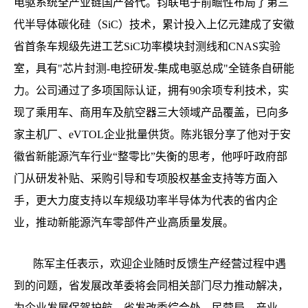
电驱系统全产业链国产替代。钧联电子前瞻性布局了第三
代半导体碳化硅（SiC）技术，累计投入上亿元建成了安徽
省首条车规级先进工艺SiC功率模块封测线和CNAS实验
室，具有"芯片封测-电控研发-集成电驱总成"全链条自研能
力。公司通过了多项国际认证，拥有90余项专利技术，实
现了乘用车、商用车及航空器三大领域产品覆盖，已向多
家主机厂、eVTOL企业批量供货。陈兆银分享了他对于安
徽省新能源汽车行业“整零比”失衡的思考，他呼吁政府部
门从研发补贴、采购引导和专项股权基金支持等方面入
手，更大力度支持以车规级功率半导体为代表的省内企
业，推动新能源汽车零部件产业高质量发展。
陈军主任表示，欢迎企业随时反馈生产经营过程中遇
到的问题，省发展改革委将会同相关部门尽力推动解决，
为企业发展保驾护航。省发改委综合处、民营局、产业